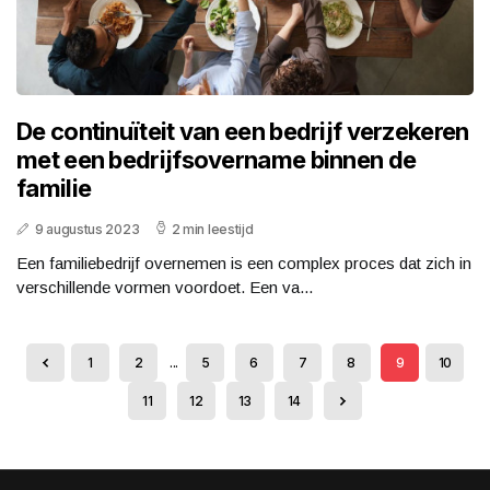
De continuïteit van een bedrijf verzekeren
met een bedrijfsovername binnen de
familie
9 augustus 2023
2 min leestijd
Een familiebedrijf overnemen is een complex proces dat zich in
verschillende vormen voordoet. Een va...
1
2
...
5
6
7
8
9
10
11
12
13
14