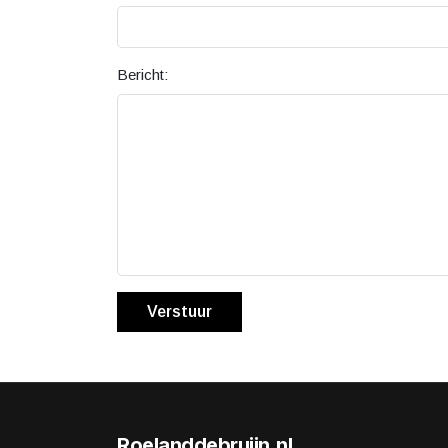
Bericht:
Verstuur
Roelanddebruijn.nl