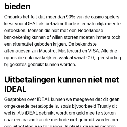
bieden
Ondanks het feit dat meer dan 90% van de casino spelers
kiest voor iDEAL als betaalmethode is er natuurlijk meer te
ontdekken. Mensen die niet met een Nederlandse
bankrekening kunnen of willen storten moeten immers toch
een alternatief geboden krijgen. De bekendste
alternatieven zijn Maestro, Mastercard en VISA. Alle drie
opties die ook makkelijk en vaak al vanaf €10,- per storting
bij goksites gebruikt kunnen worden.
Uitbetalingen kunnen niet met
iDEAL
Gesproken over iDEAL kunnen we meegeven dat dit geen
omgekeerde betaaloptie is, zoals bijvoorbeeld Trustly dit
wel is. Als iDEAL gebruikt wordt om geld mee te storten
naar een casino kan de methode niet gebruikt worden om
een uitbetaling aan te vragen. In plaats daarvan moeten