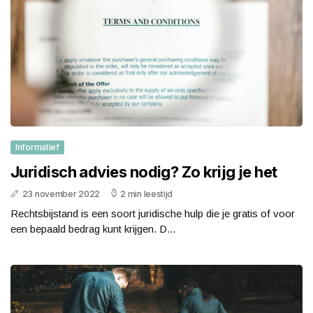
Informatief
Juridisch advies nodig? Zo krijg je het
23 november 2022
2 min leestijd
Rechtsbijstand is een soort juridische hulp die je gratis of voor
een bepaald bedrag kunt krijgen. D...