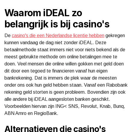
Waarom iDEAL zo
belangrijk is bij casino's
De
casino's die een Nederlandse licentie hebben
gekregen
kunnen vandaag de dag niet zonder iDEAL. Deze
betaalmethode staat immers niet voor niets bekend als de
meest gebruikte methode om online betalingen mee te
doen. Veel mensen die online willen gokken met geld doen
dit door een tegoed te financieren vanaf hun eigen
bankrekening. Dat is immers de plek waar de meesten
onder ons ook hun geld hebben staan. Vanaf een Rabobank
rekening geld storten is geen probleem. Bovendien zijn ook
alle andere bij iDEAL aangesloten banken geschikt.
Voorbeelden hiervan zijn ING< SNS, Revolut, Knab, Bunq,
ABN Amro en RegioBank.
Alternatieven die casino's