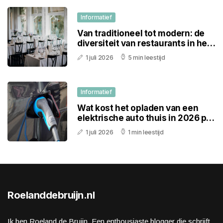
Informatief
Van traditioneel tot modern: de
diversiteit van restaurants in het
Westland
1 juli 2026
5 min leestijd
Informatief
Wat kost het opladen van een
elektrische auto thuis in 2026 per
100 kilometer
1 juli 2026
1 min leestijd
Roelanddebruijn.nl
Ik ben Roeland de Bruijn. Een enthousiaste blogger die schrijft