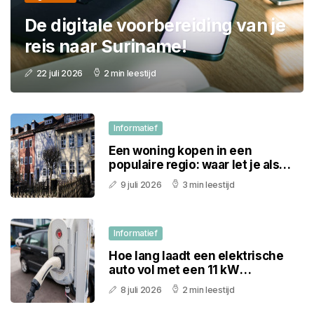
De digitale voorbereiding van je
reis naar Suriname!
22 juli 2026
2 min leestijd
Informatief
Een woning kopen in een
populaire regio: waar let je als
koper op?
9 juli 2026
3 min leestijd
Informatief
Hoe lang laadt een elektrische
auto vol met een 11 kW
thuislaadpaal
8 juli 2026
2 min leestijd