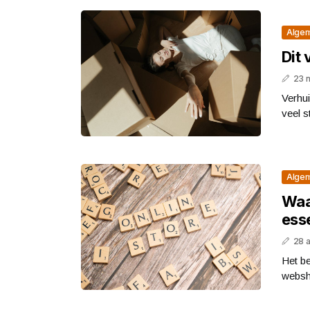
Alge
Dit
23 
Verhui
veel s
Alge
Waa
esse
28 
Het b
websho