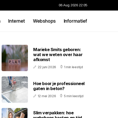
06 Aug 2026 22:05
n
Internet
Webshops
Informatief
Marieke Smits geboren:
wat we weten over haar
afkomst
22 juni 2026
1 min leestijd
Hoe boor je professioneel
gaten in beton?
12 mei 2026
5 min leestijd
Slim verpakken: hoe
webshops kosten en tijd