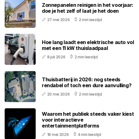
Zonnepanelen reinigen in het voorjaar:
doe je het zelf of laat je het doen
27 mei 2026
2 min leestijd
Hoe lang laadt een elektrische auto vol
met een 11 kW thuislaadpaal
8 juli 2026
2 min leestijd
Thuisbatterij in 2026: nog steeds
rendabel of toch een dure aanvulling?
20 mei 2026
2 min leestijd
Waarom het publiek steeds vaker kiest
voor interactieve
entertainmentplatforms
18 mei 2026
4 min leestijd