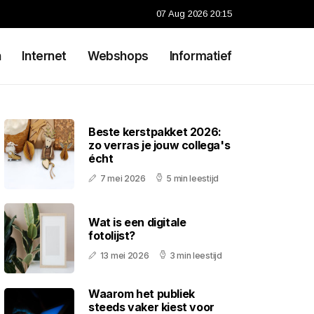
07 Aug 2026 20:15
n
Internet
Webshops
Informatief
Beste kerstpakket 2026:
zo verras je jouw collega's
écht
7 mei 2026
5 min leestijd
Wat is een digitale
fotolijst?
13 mei 2026
3 min leestijd
Waarom het publiek
steeds vaker kiest voor