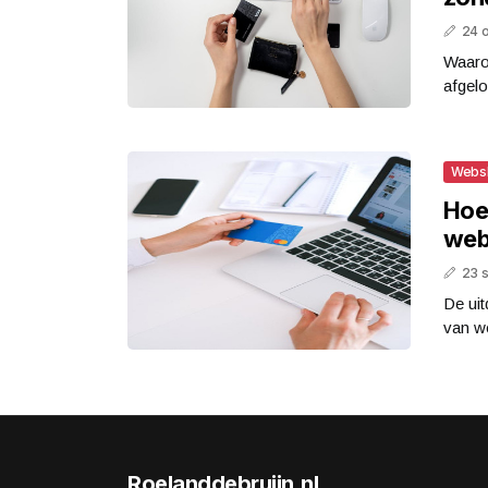
24 
Waaro
afgelo
Webs
Hoe 
web
23 
De uit
van we
Roelanddebruijn.nl