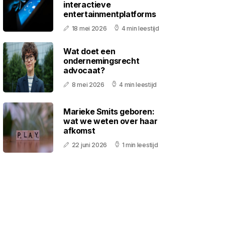
interactieve
entertainmentplatforms
18 mei 2026
4 min leestijd
Wat doet een
ondernemingsrecht
advocaat?
8 mei 2026
4 min leestijd
Marieke Smits geboren:
wat we weten over haar
afkomst
22 juni 2026
1 min leestijd