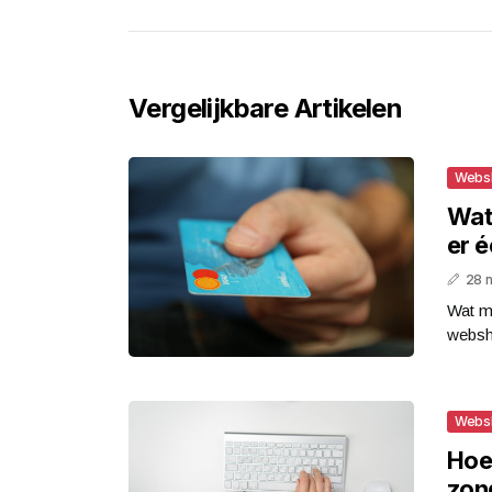
Vergelijkbare Artikelen
Webs
Wat
er é
28 
Wat m
websho
Webs
Hoe
zon