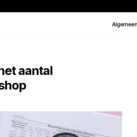
Algemee
het aantal
bshop