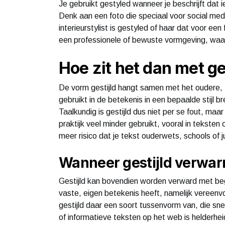
Je gebruikt gestyled wanneer je beschrijft dat 
Denk aan een foto die speciaal voor social me
interieurstylist is gestyled of haar dat voor ee
een professionele of bewuste vormgeving, waarb
Hoe zit het dan met ge
De vorm gestijld hangt samen met het oudere, 
gebruikt in de betekenis in een bepaalde stijl
Taalkundig is gestijld dus niet per se fout, maa
praktijk veel minder gebruikt, vooral in teksten 
meer risico dat je tekst ouderwets, schools of j
Wanneer gestijld verwarr
Gestijld kan bovendien worden verward met begri
vaste, eigen betekenis heeft, namelijk vereenvo
gestijld daar een soort tussenvorm van, die snel
of informatieve teksten op het web is helderhei