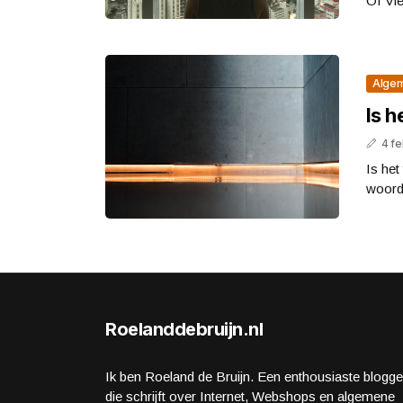
Of Vie
Alge
Is h
4 fe
Is het 
woord 
Roelanddebruijn.nl
Ik ben Roeland de Bruijn. Een enthousiaste blogge
die schrijft over Internet, Webshops en algemene