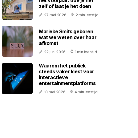
het voorjaar: doe je het
zelf of laat je het doen
27 mei 2026
2 min leestijd
Marieke Smits geboren:
wat we weten over haar
afkomst
22 juni 2026
1 min leestijd
Waarom het publiek
steeds vaker kiest voor
interactieve
entertainmentplatforms
18 mei 2026
4 min leestijd