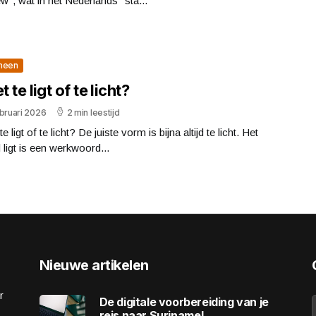
w", wat in het Nederlands "sta...
meen
et te ligt of te licht?
bruari 2026
2 min leestijd
te ligt of te licht? De juiste vorm is bijna altijd te licht. Het
ligt is een werkwoord...
Nieuwe artikelen
r
De digitale voorbereiding van je
reis naar Suriname!