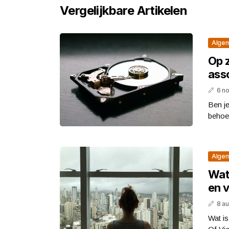
Vergelijkbare Artikelen
Alge
Op 
asso
6 n
Ben je
behoef
Alge
Wat
en 
8 a
Wat i