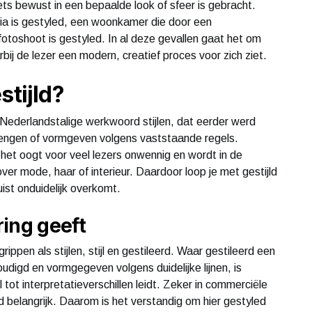
iets bewust in een bepaalde look of sfeer is gebracht.
dia is gestyled, een woonkamer die door een
n fotoshoot is gestyled. In al deze gevallen gaat het om
ij de lezer een modern, creatief proces voor zich ziet.
stijld?
Nederlandstalige werkwoord stijlen, dat eerder werd
 brengen of vormgeven volgens vaststaande regels.
r het oogt voor veel lezers onwennig en wordt in de
over mode, haar of interieur. Daardoor loop je met gestijld
uist onduidelijk overkomt.
ing geeft
ppen als stijlen, stijl en gestileerd. Waar gestileerd een
udigd en vormgegeven volgens duidelijke lijnen, is
 tot interpretatieverschillen leidt. Zeker in commerciële
d belangrijk. Daarom is het verstandig om hier gestyled