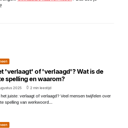
d!
meen
et 'verlaagt' of 'verlaagd'? Wat is de
ste spelling en waarom?
augustus 2025
2 min leestijd
 het juiste: verlaagt of verlaagd? Veel mensen twijfelen over
ste spelling van werkwoord...
meen