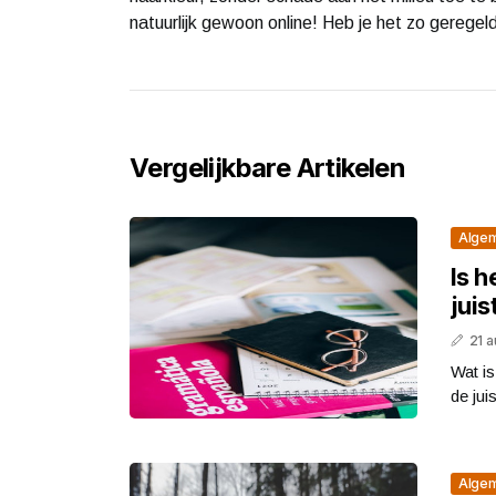
natuurlijk gewoon online! Heb je het zo geregel
Vergelijkbare Artikelen
Alge
Is h
jui
21 
Wat is
de jui
Alge