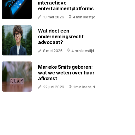
interactieve
entertainmentplatforms
18 mei 2026
4 min leestijd
Wat doet een
ondernemingsrecht
advocaat?
8 mei 2026
4 min leestijd
Marieke Smits geboren:
wat we weten over haar
afkomst
22 juni 2026
1 min leestijd