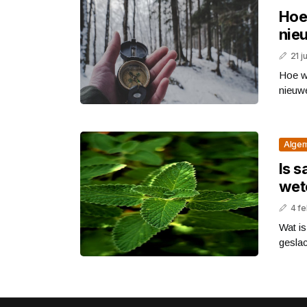
Hoe
nie
21 j
Hoe w
nieuwe
Alge
Is s
wet
4 fe
Wat is
geslac