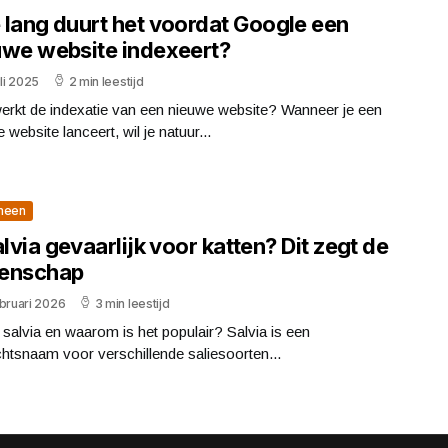
 lang duurt het voordat Google een
uwe website indexeert?
uli 2025
2 min leestijd
erkt de indexatie van een nieuwe website? Wanneer je een
 website lanceert, wil je natuur...
meen
alvia gevaarlijk voor katten? Dit zegt de
enschap
bruari 2026
3 min leestijd
 salvia en waarom is het populair? Salvia is een
htsnaam voor verschillende saliesoorten...