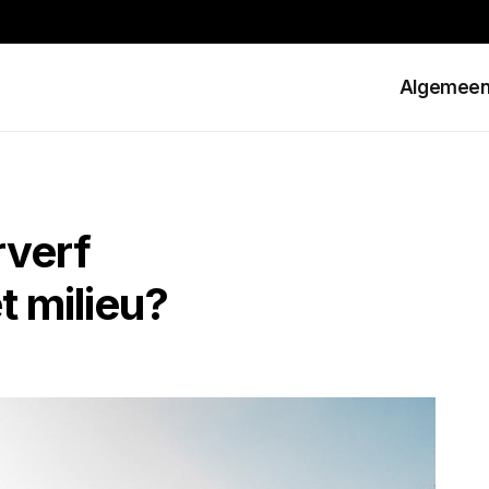
Algemee
rverf
t milieu?