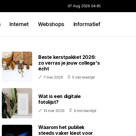
07 Aug 2026 04:45
n
Internet
Webshops
Informatief
Beste kerstpakket 2026:
zo verras je jouw collega's
écht
7 mei 2026
5 min leestijd
Wat is een digitale
fotolijst?
13 mei 2026
3 min leestijd
Waarom het publiek
steeds vaker kiest voor