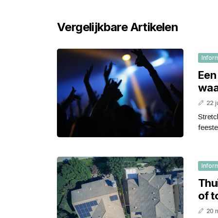
Vergelijkbare Artikelen
Infor
Een
waa
22 j
Stretc
feeste
Infor
Thui
of t
20 