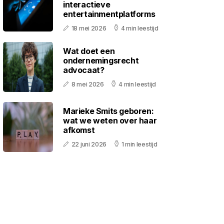
interactieve
entertainmentplatforms
18 mei 2026
4 min leestijd
Wat doet een
ondernemingsrecht
advocaat?
8 mei 2026
4 min leestijd
Marieke Smits geboren:
wat we weten over haar
afkomst
22 juni 2026
1 min leestijd