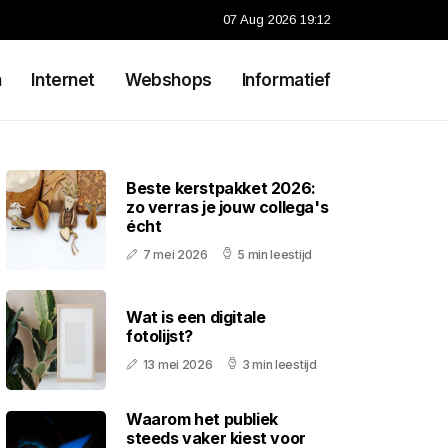
07 Aug 2026 19:12
n
Internet
Webshops
Informatief
Beste kerstpakket 2026:
zo verras je jouw collega's
écht
7 mei 2026
5 min leestijd
Wat is een digitale
fotolijst?
13 mei 2026
3 min leestijd
Waarom het publiek
steeds vaker kiest voor