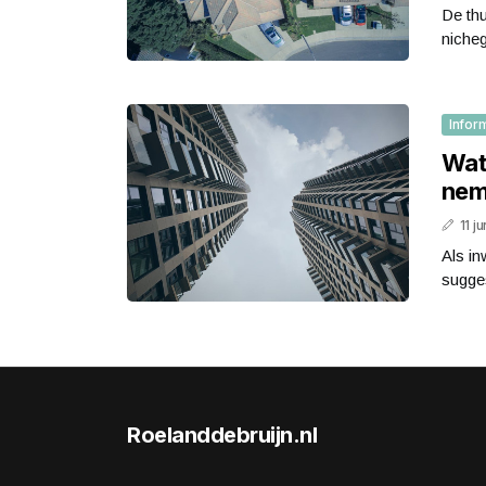
De thu
nicheg
Infor
Wat
nem
11 j
Als i
sugges
Roelanddebruijn.nl