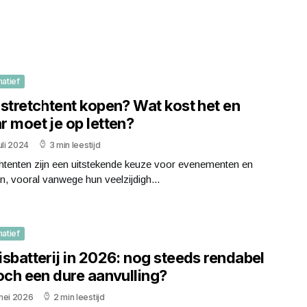
matief
 stretchtent kopen? Wat kost het en
r moet je op letten?
uli 2024
3 min leestijd
htenten zijn een uitstekende keuze voor evenementen en
n, vooral vanwege hun veelzijdigh...
matief
sbatterij in 2026: nog steeds rendabel
och een dure aanvulling?
mei 2026
2 min leestijd