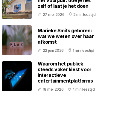
het voorjaar: doe je het
zelf of laat je het doen
27 mei 2026
2 min leestijd
Marieke Smits geboren:
wat we weten over haar
afkomst
22 juni 2026
1 min leestijd
Waarom het publiek
steeds vaker kiest voor
interactieve
entertainmentplatforms
18 mei 2026
4 min leestijd