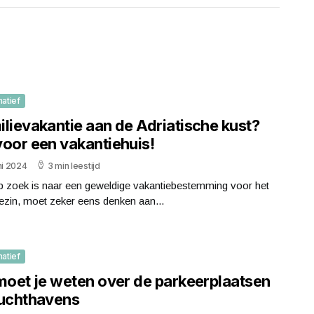
matief
ilievakantie aan de Adriatische kust?
voor een vakantiehuis!
ni 2024
3 min leestijd
p zoek is naar een geweldige vakantiebestemming voor het
ezin, moet zeker eens denken aan...
matief
 moet je weten over de parkeerplaatsen
luchthavens