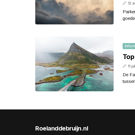
12 
Parker
goede 
Infor
Top
11 j
De Fa
tussen
Roelanddebruijn.nl