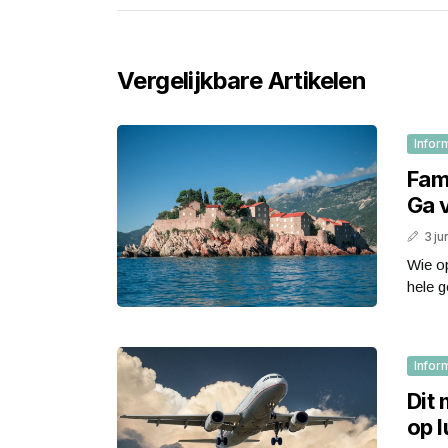
Vergelijkbare Artikelen
Infor
Fam
Ga 
3 ju
Wie o
hele g
Infor
Dit
op 