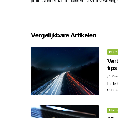
professioneel aan te pakken. Deze investering 
Vergelijkbare Artikelen
Intern
Ver
tips
7 n
In de 
een ab
Intern