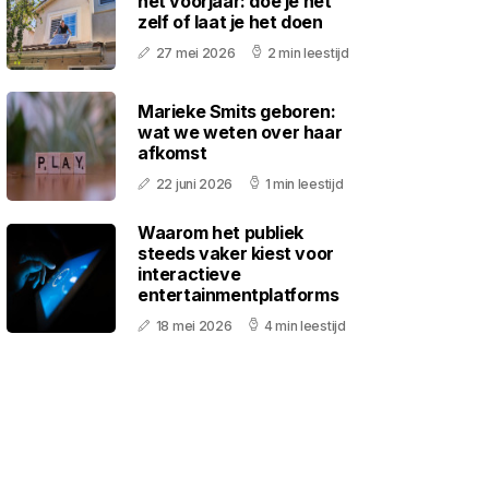
het voorjaar: doe je het
zelf of laat je het doen
27 mei 2026
2 min leestijd
Marieke Smits geboren:
wat we weten over haar
afkomst
22 juni 2026
1 min leestijd
Waarom het publiek
steeds vaker kiest voor
interactieve
entertainmentplatforms
18 mei 2026
4 min leestijd