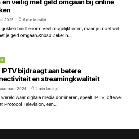
 en veilig met geld omgaan bij online
ken
ril 2025
6 min leestijd
e gokken biedt enorm veel mogelijkheden, maar je moet wel
et je geld omgaan.&nbsp;Zeker n...
et
 IPTV bijdraagt aan betere
ectiviteit en streamingkwaliteit
december 2024
4 min leestijd
 wereld waar digitale media domineren, speelt IPTV, oftewel
et Protocol Television, een...