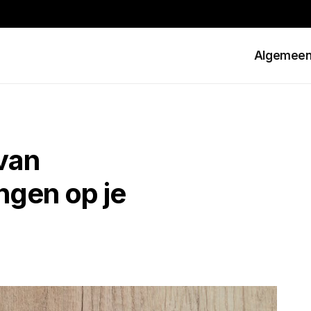
Algemee
 van
ngen op je