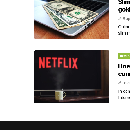
Slim
gok
9 ap
Onlin
slim m
Intern
Hoe
conn
18 
In een
Intern