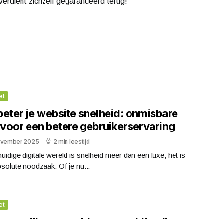
verdient zichzelf gegarandeerd terug!
et
beter je website snelheid: onmisbare
 voor een betere gebruikerservaring
ovember 2025
2 min leestijd
huidige digitale wereld is snelheid meer dan een luxe; het is
solute noodzaak. Of je nu...
et