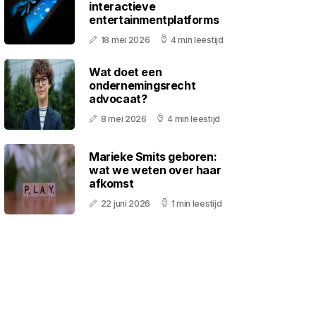
interactieve
entertainmentplatforms
18 mei 2026
4 min leestijd
Wat doet een
ondernemingsrecht
advocaat?
8 mei 2026
4 min leestijd
Marieke Smits geboren:
wat we weten over haar
afkomst
22 juni 2026
1 min leestijd