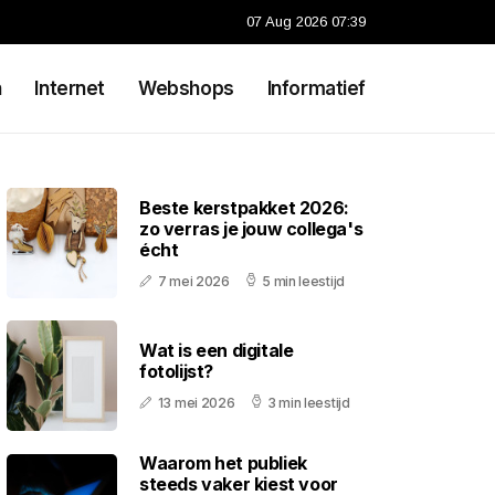
07 Aug 2026 07:39
n
Internet
Webshops
Informatief
Beste kerstpakket 2026:
zo verras je jouw collega's
écht
7 mei 2026
5 min leestijd
Wat is een digitale
fotolijst?
13 mei 2026
3 min leestijd
Waarom het publiek
steeds vaker kiest voor