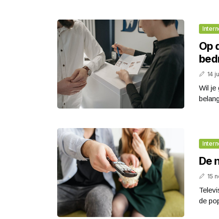
Intern
Op 
bedr
14 j
Wil je
belang
Intern
De n
15 
Televi
de pop