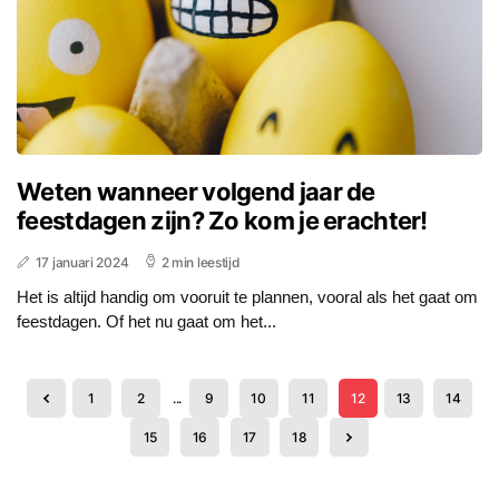
Weten wanneer volgend jaar de
feestdagen zijn? Zo kom je erachter!
17 januari 2024
2 min leestijd
Het is altijd handig om vooruit te plannen, vooral als het gaat om
feestdagen. Of het nu gaat om het...
1
2
...
9
10
11
12
13
14
15
16
17
18