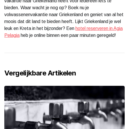
vakantie naar Griekenland heeft voor iedereen iets te
bieden. Waar wacht je nog op? Boek nu je
volwassenenvakantie naar Griekenland en geniet van al het
moois dat dit land te bieden heeft. Lijkt Griekenland je wel
leuk en Kreta in het bijzonder? Een
hotel reserveren in Agia
Pelagia
heb je online binnen een paar minuten geregeld!
Vergelijkbare Artikelen