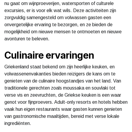
nu gaat om wijnproeverijen, watersporten of culturele
excursies, er is voor elk wat wils. Deze activiteiten zijn
zorgvuldig samengesteld om volwassen gasten een
onvergetelijke ervaring te bezorgen, en ze bieden de
mogelijkheid om nieuwe mensen te ontmoeten en nieuwe
avonturen te beleven.
Culinaire ervaringen
Griekenland staat bekend om zijn heerlijke keuken, en
volwassenenvakanties bieden reizigers de kans om te
genieten van de culinaire hoogstandjes van het land. Van
traditionele gerechten zoals moussaka en souvlaki tot
verse vis en zeevruchten, de Griekse keuken is een waar
genot voor fijnproevers. Adult-only resorts en hotels hebben
vaak hun eigen restaurants waar gasten kunnen genieten
van gastronomische maaltijden, bereid met verse lokale
ingrediënten.