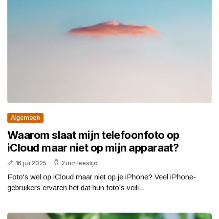
Algemeen
Waarom slaat mijn telefoonfoto op
iCloud maar niet op mijn apparaat?
16 juli 2025
2 min leestijd
Foto's wel op iCloud maar niet op je iPhone? Veel iPhone-
gebruikers ervaren het dat hun foto's veili...