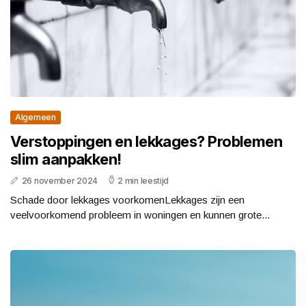
Algemeen
Verstoppingen en lekkages? Problemen
slim aanpakken!
26 november 2024
2 min leestijd
Schade door lekkages voorkomenLekkages zijn een
veelvoorkomend probleem in woningen en kunnen grote...