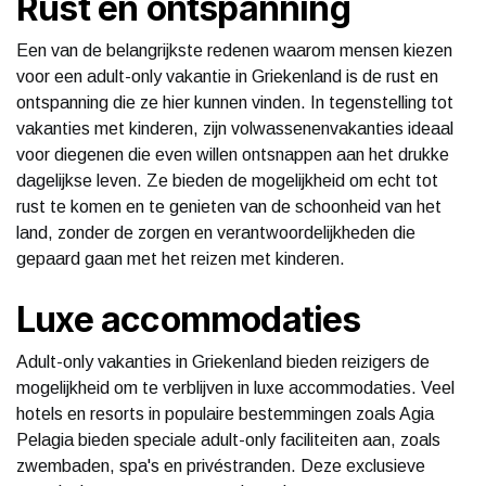
Rust en ontspanning
Een van de belangrijkste redenen waarom mensen kiezen
voor een adult-only vakantie in Griekenland is de rust en
ontspanning die ze hier kunnen vinden. In tegenstelling tot
vakanties met kinderen, zijn volwassenenvakanties ideaal
voor diegenen die even willen ontsnappen aan het drukke
dagelijkse leven. Ze bieden de mogelijkheid om echt tot
rust te komen en te genieten van de schoonheid van het
land, zonder de zorgen en verantwoordelijkheden die
gepaard gaan met het reizen met kinderen.
Luxe accommodaties
Adult-only vakanties in Griekenland bieden reizigers de
mogelijkheid om te verblijven in luxe accommodaties. Veel
hotels en resorts in populaire bestemmingen zoals Agia
Pelagia bieden speciale adult-only faciliteiten aan, zoals
zwembaden, spa's en privéstranden. Deze exclusieve