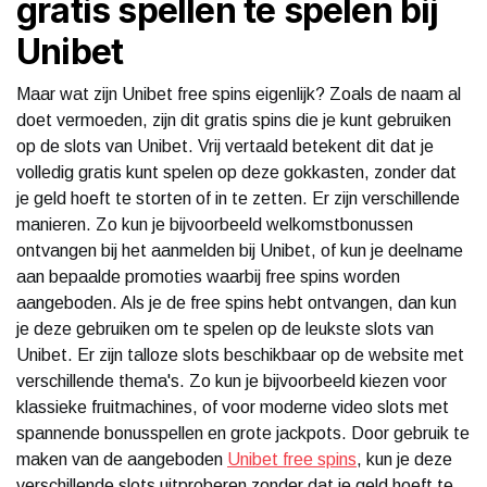
gratis spellen te spelen bij
Unibet
Maar wat zijn Unibet free spins eigenlijk? Zoals de naam al
doet vermoeden, zijn dit gratis spins die je kunt gebruiken
op de slots van Unibet. Vrij vertaald betekent dit dat je
volledig gratis kunt spelen op deze gokkasten, zonder dat
je geld hoeft te storten of in te zetten. Er zijn verschillende
manieren. Zo kun je bijvoorbeeld welkomstbonussen
ontvangen bij het aanmelden bij Unibet, of kun je deelname
aan bepaalde promoties waarbij free spins worden
aangeboden. Als je de free spins hebt ontvangen, dan kun
je deze gebruiken om te spelen op de leukste slots van
Unibet. Er zijn talloze slots beschikbaar op de website met
verschillende thema's. Zo kun je bijvoorbeeld kiezen voor
klassieke fruitmachines, of voor moderne video slots met
spannende bonusspellen en grote jackpots. Door gebruik te
maken van de aangeboden
Unibet free spins
, kun je deze
verschillende slots uitproberen zonder dat je geld hoeft te