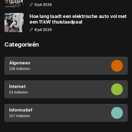
9 juli 2026
Hoe lang laadt een elektrische auto vol met
een 11 kW thuislaadpaal
8 juli 2026
Categorieën
Algemeen
206 Artikelen
Internet
53 Artikelen
Informatief
167 Artikelen