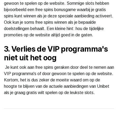
gewoon te spelen op de website. Sommige slots hebben
bijvoorbeeld een free spins bonusgame waarbij je gratis
spins kunt winnen als je deze speciale aanbieding activeert.
Ook kun je soms free spins winnen als je bepaalde
doelstellingen behaalt. Een kleine hint: hou de tijdelijke
promoties op de website altijd goed in de gaten.
3. Verlies de VIP programma's
niet uit het oog
Je kunt ook aan free spins geraken door deel te nemen aan
VIP programma's of door gewoon te spelen op de website.
Kortom, het is dus zeker de moeite waard om op de
hoogte te blijven van de actuele aanbiedingen van Unibet
als je graag gratis wilt spelen op de leukste slots.