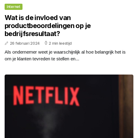
Internet
Wat is de invloed van
productbeoordelingen op je
bedrijfsresultaat?
26 februari 2024
2 min leestijd
Als ondernemer weet je waarschijnlijk al hoe belangrijk het is
om je klanten tevreden te stellen en...