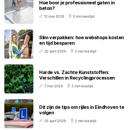
Hoe boor je professioneel gaten in
beton?
12 mei 2026
5 min leestijd
Slim verpakken: hoe webshops kosten
en tijd besparen
22 april 2026
3 min leestijd
Harde vs. Zachte Kunststoffen:
Verschillen in Recyclingprocessen
7 mei 2026
5 min leestijd
Dit zijn de tips om rijles in Eindhoven te
volgen
25 april 2026
2 min leestijd