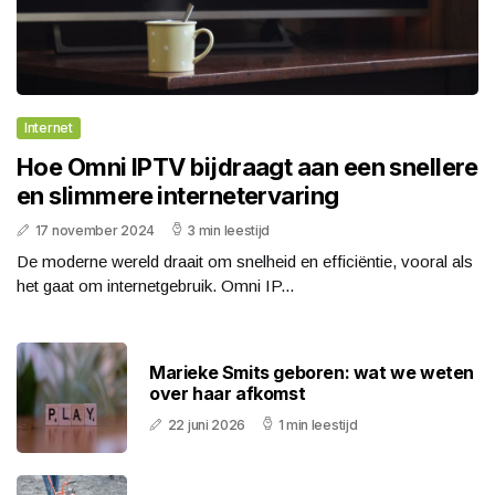
Internet
Hoe Omni IPTV bijdraagt aan een snellere
en slimmere internetervaring
17 november 2024
3 min leestijd
De moderne wereld draait om snelheid en efficiëntie, vooral als
het gaat om internetgebruik. Omni IP...
Marieke Smits geboren: wat we weten
over haar afkomst
22 juni 2026
1 min leestijd