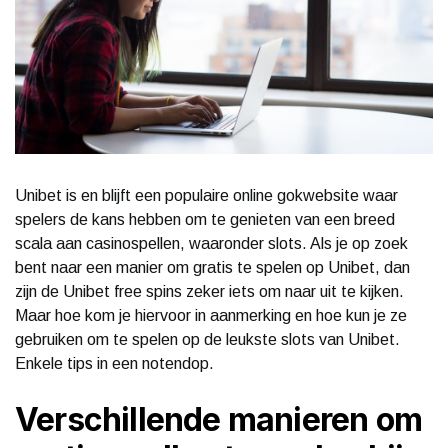
Unibet is en blijft een populaire online gokwebsite waar
spelers de kans hebben om te genieten van een breed
scala aan casinospellen, waaronder slots. Als je op zoek
bent naar een manier om gratis te spelen op Unibet, dan
zijn de Unibet free spins zeker iets om naar uit te kijken.
Maar hoe kom je hiervoor in aanmerking en hoe kun je ze
gebruiken om te spelen op de leukste slots van Unibet.
Enkele tips in een notendop.
Verschillende manieren om