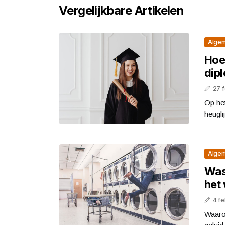
Vergelijkbare Artikelen
Alge
Hoe
dipl
27 
Op het
heugli
Alge
Was
het 
4 fe
Waaro