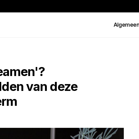
Algemee
reamen'?
lden van deze
erm