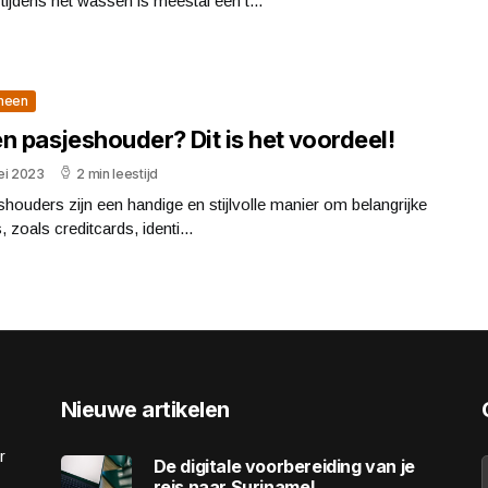
 tijdens het wassen is meestal een t...
meen
n pasjeshouder? Dit is het voordeel!
ei 2023
2 min leestijd
houders zijn een handige en stijlvolle manier om belangrijke
, zoals creditcards, identi...
Nieuwe artikelen
r
De digitale voorbereiding van je
reis naar Suriname!