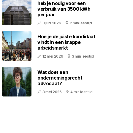
heb je nodig voor een
verbruik van 3500 kWh
per jaar
3 juni 2026
2 min leestijd
Hoe je de juiste kandidaat
vindt in een krappe
arbeidsmarkt
12 mei 2026
3 min leestijd
Wat doet een
ondernemingsrecht
advocaat?
8 mei 2026
4 min leestijd