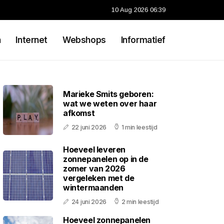
10 Aug 2026 06:39
n
Internet
Webshops
Informatief
Marieke Smits geboren:
wat we weten over haar
afkomst
22 juni 2026
1 min leestijd
Hoeveel leveren
zonnepanelen op in de
zomer van 2026
vergeleken met de
wintermaanden
24 juni 2026
2 min leestijd
Hoeveel zonnepanelen