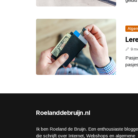
geluid
Alge
Lere
9 m
Pasjes
pasjes
Roelanddebruijn.nl
Ik ben Roeland de Bruijn. Een enthousiaste blogge
die schrijft over Internet, Webshops en algemene