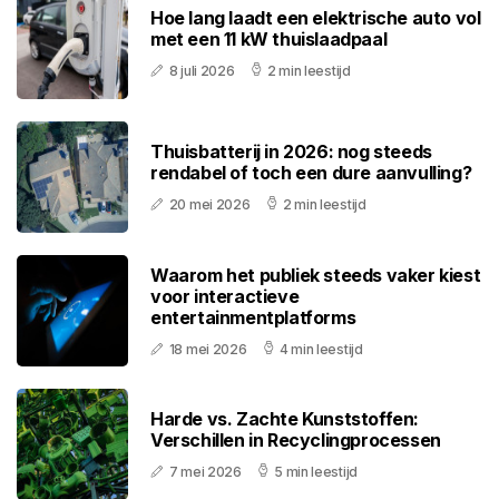
Hoe lang laadt een elektrische auto vol
met een 11 kW thuislaadpaal
8 juli 2026
2 min leestijd
Thuisbatterij in 2026: nog steeds
rendabel of toch een dure aanvulling?
20 mei 2026
2 min leestijd
Waarom het publiek steeds vaker kiest
voor interactieve
entertainmentplatforms
18 mei 2026
4 min leestijd
Harde vs. Zachte Kunststoffen:
Verschillen in Recyclingprocessen
7 mei 2026
5 min leestijd