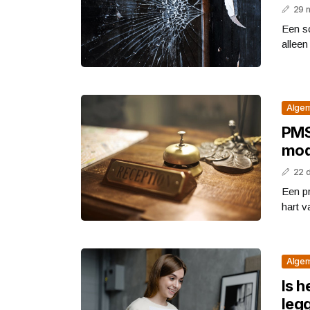
29 
Een sc
alleen
Alge
PMS
mod
22 
Een p
hart 
Alge
Is h
legg