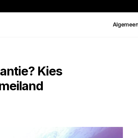
Algemee
antie? Kies
omeiland