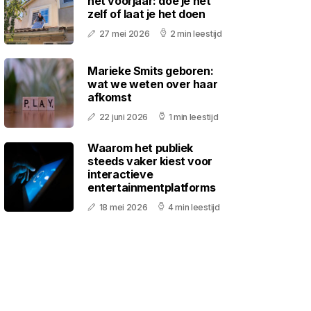
het voorjaar: doe je het
zelf of laat je het doen
27 mei 2026
2 min leestijd
Marieke Smits geboren:
wat we weten over haar
afkomst
22 juni 2026
1 min leestijd
Waarom het publiek
steeds vaker kiest voor
interactieve
entertainmentplatforms
18 mei 2026
4 min leestijd