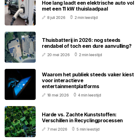
Hoe lang laadt een elektrische auto vol
met een 11 kW thuislaadpaal
8 juli 2026
2 min leestijd
Thuisbatterij in 2026: nog steeds
rendabel of toch een dure aanvulling?
20 mei 2026
2 min leestijd
Waarom het publiek steeds vaker kiest
voor interactieve
entertainmentplatforms
18 mei 2026
4 min leestijd
Harde vs. Zachte Kunststoffen:
Verschillen in Recyclingprocessen
7 mei 2026
5 min leestijd