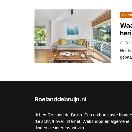
Alge
Waa
heri
13 
Het he
gepaar
Roelanddebruijn.nl
Ik ben Roeland de Bruijn. Een enthousiaste blogge
die schrijft over Internet, Webshops en algemene
dingen die interessant zijn.