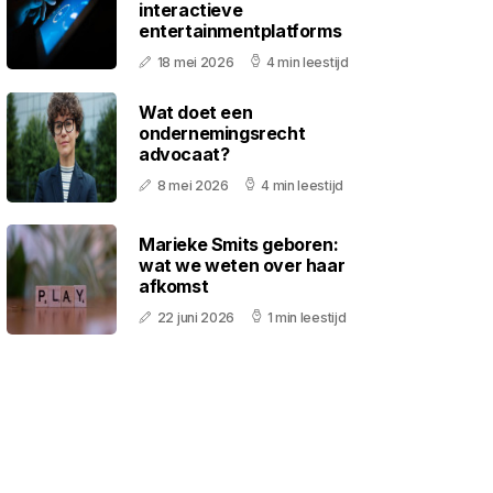
interactieve
entertainmentplatforms
18 mei 2026
4 min leestijd
Wat doet een
ondernemingsrecht
advocaat?
8 mei 2026
4 min leestijd
Marieke Smits geboren:
wat we weten over haar
afkomst
22 juni 2026
1 min leestijd