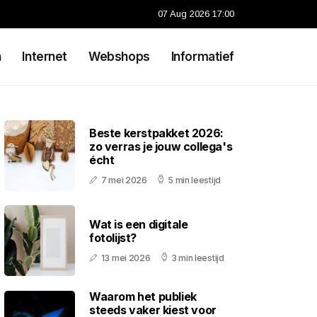
07 Aug 2026 17:00
n
Internet
Webshops
Informatief
Beste kerstpakket 2026:
zo verras je jouw collega's
écht
7 mei 2026
5 min leestijd
Wat is een digitale
fotolijst?
13 mei 2026
3 min leestijd
Waarom het publiek
steeds vaker kiest voor