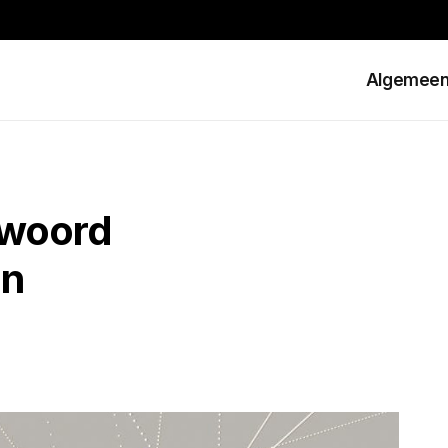
Algemee
 woord
in