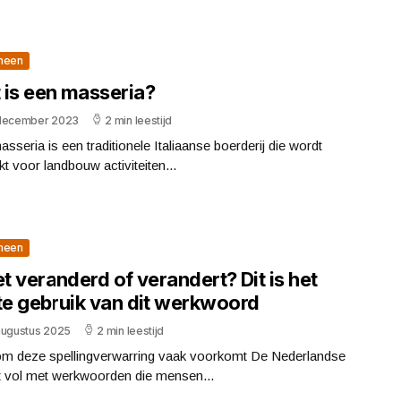
meen
 is een masseria?
december 2023
2 min leestijd
sseria is een traditionele Italiaanse boerderij die wordt
kt voor landbouw activiteiten...
meen
et veranderd of verandert? Dit is het
ste gebruik van dit werkwoord
augustus 2025
2 min leestijd
m deze spellingverwarring vaak voorkomt De Nederlandse
it vol met werkwoorden die mensen...