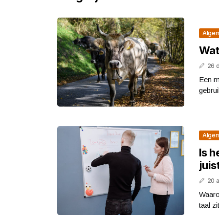
Alge
Wat
26 
Een ma
gebrui
Alge
Is h
jui
20 
Waaro
taal z