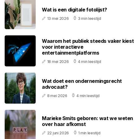
Wat is een digitale fotolijst?
13 mei 2026
3 min leestijd
Waarom het publiek steeds vaker kiest
voor interactieve
entertainmentplatforms
18 mei 2026
4 min leestijd
Wat doet een ondernemingsrecht
advocaat?
8 mei 2026
4 min leestijd
Marieke Smits geboren: wat we weten
over haar afkomst
22 juni 2026
1 min leestijd