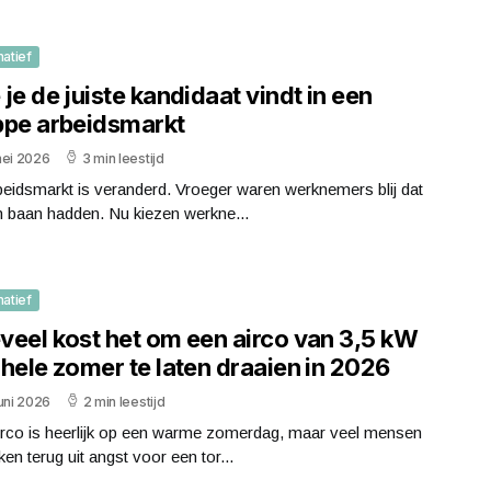
matief
je de juiste kandidaat vindt in een
ppe arbeidsmarkt
mei 2026
3 min leestijd
eidsmarkt is veranderd. Vroeger waren werknemers blij dat
n baan hadden. Nu kiezen werkne...
matief
veel kost het om een airco van 3,5 kW
hele zomer te laten draaien in 2026
uni 2026
2 min leestijd
irco is heerlijk op een warme zomerdag, maar veel mensen
ken terug uit angst voor een tor...