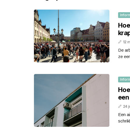
Infor
Hoe 
kra
12 
De arb
ze ee
Infor
Hoe
een 
24 j
Een a
schrik