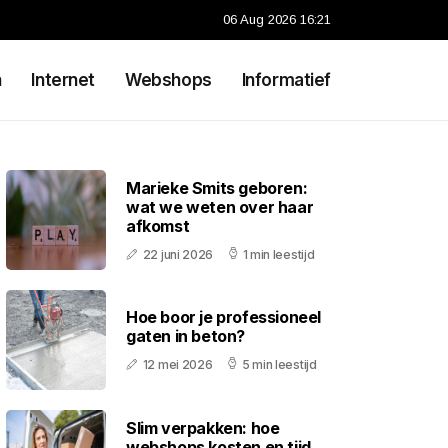
06 Aug 2026 16:21
n
Internet
Webshops
Informatief
Marieke Smits geboren:
wat we weten over haar
afkomst
22 juni 2026
1 min leestijd
Hoe boor je professioneel
gaten in beton?
12 mei 2026
5 min leestijd
Slim verpakken: hoe
webshops kosten en tijd