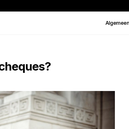
Algemee
ncheques?