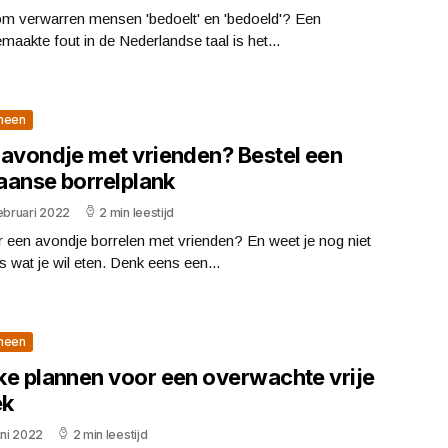
m verwarren mensen 'bedoelt' en 'bedoeld'? Een
maakte fout in de Nederlandse taal is het...
meen
 avondje met vrienden? Bestel een
iaanse borrelplank
ebruari 2022
2 min leestijd
 een avondje borrelen met vrienden? En weet je nog niet
s wat je wil eten. Denk eens een...
meen
ke plannen voor een overwachte vrije
ek
uni 2022
2 min leestijd