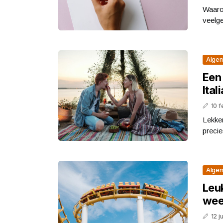
Waaro
veelge
Alge
Een
Ital
10 f
Lekker
precie
Alge
Leu
we
12 j