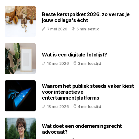
Beste kerstpakket 2026: zo verras je
jouw collega's écht
7 mei 2026
5 min leestijd
Wat is een digitale fotolijst?
13 mei 2026
3 min leestijd
Waarom het publiek steeds vaker kiest
voor interactieve
entertainmentplatforms
18 mei 2026
4 min leestijd
Wat doet een ondernemingsrecht
advocaat?