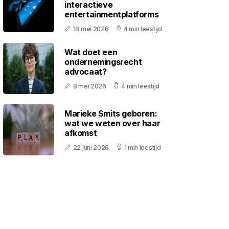
interactieve
entertainmentplatforms
18 mei 2026
4 min leestijd
Wat doet een
ondernemingsrecht
advocaat?
8 mei 2026
4 min leestijd
Marieke Smits geboren:
wat we weten over haar
afkomst
22 juni 2026
1 min leestijd