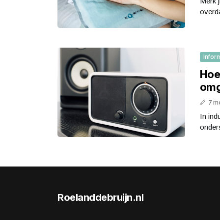
Merk j
overda
Infor
Hoe 
omg
7 m
In ind
onders
Roelanddebruijn.nl