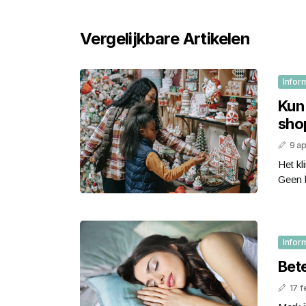
Vergelijkbare Artikelen
Infor
Kun 
sho
9 ap
Het kl
Geen b
Infor
Bete
17 f