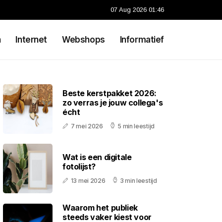
07 Aug 2026 01:46
n
Internet
Webshops
Informatief
Beste kerstpakket 2026:
zo verras je jouw collega's
écht
7 mei 2026
5 min leestijd
Wat is een digitale
fotolijst?
13 mei 2026
3 min leestijd
Waarom het publiek
steeds vaker kiest voor