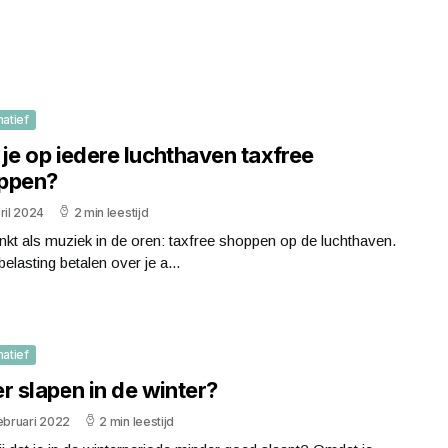
matief
je op iedere luchthaven taxfree
ppen?
ril 2024
2 min leestijd
inkt als muziek in de oren: taxfree shoppen op de luchthaven.
elasting betalen over je a...
matief
r slapen in de winter?
ebruari 2022
2 min leestijd