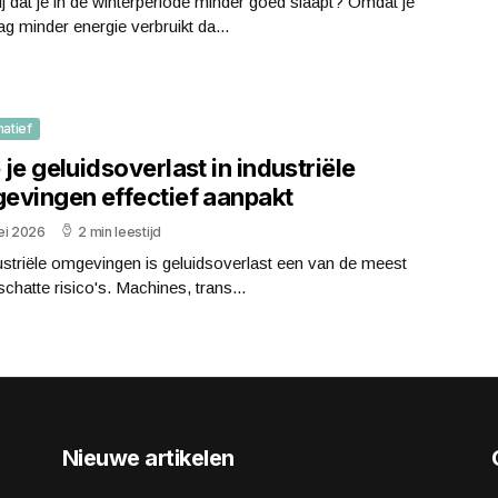
ij dat je in de winterperiode minder goed slaapt? Omdat je
g minder energie verbruikt da...
matief
je geluidsoverlast in industriële
evingen effectief aanpakt
ei 2026
2 min leestijd
ustriële omgevingen is geluidsoverlast een van de meest
chatte risico's. Machines, trans...
Nieuwe artikelen