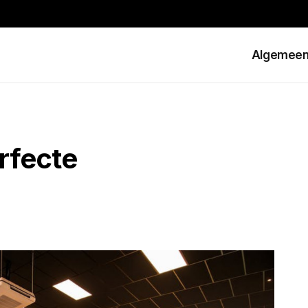
Algemee
erfecte